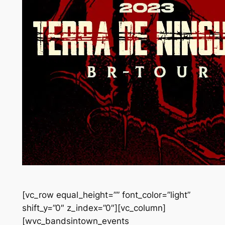
[vc_row equal_height=”” font_color=”light”
shift_y=”0″ z_index=”0″][vc_column]
[wvc_bandsintown_events