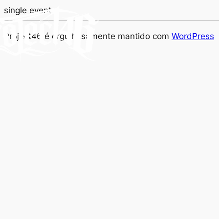
single event
Project46 é orgulhosamente mantido com
WordPress